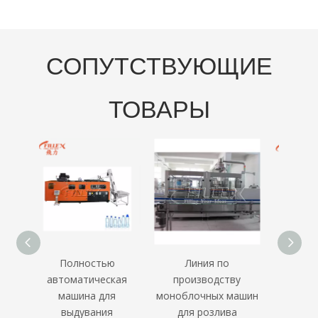
СОПУТСТВУЮЩИЕ
ТОВАРЫ
ью
Линия по
Полностью
Авт
ская
производству
электрическая 9
дв
ля
моноблочных машин
полость 18000bph
эти
я
для розлива
вращающегося
маши