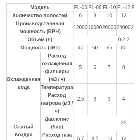
Модель
FL-06
FL-08
FL-10
FL-12
FL-
Количество полостей
6
8
10
12
1
Производственная
12000
16000
20000
24000
280
мощность (BPH)
Объем (л)
0,2-2
Мощность (кВт)
40
50
65
80
9
Расход
охлаждения
5
6
7
8
1
фильеры
Охлажденная
(м3 / ч)
вода
Температура
Расход
2.5
3
3
4
4
нагрева (м3 /
ч)
Давление
35
Сжатый
(бар)
воздух
Расход газа
6.7
8.5
10
12
1