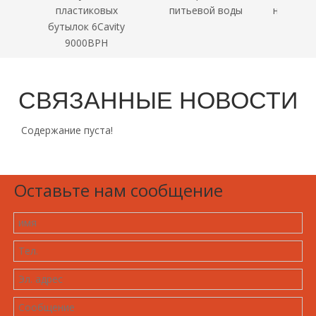
ых
питьевой воды
нагрева ПЭТ-бутылки
клее
vity
...
H
СВЯЗАННЫЕ НОВОСТИ
Содержание пуста!
Оставьте нам сообщение