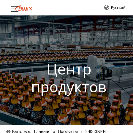
Pусский
Центр
продуктов
Вы здесь:
Главная
»
Продукты
»
24000BPH