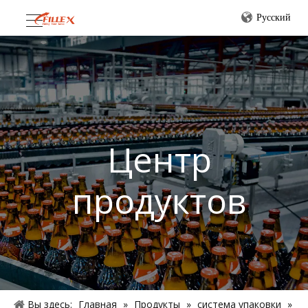
Pусский
Центр
продуктов
Вы здесь:
Главная
»
Продукты
»
система упаковки
»