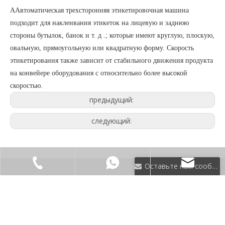
A
Автоматическая трехсторонняя этикетировочная машина
подходит для наклеивания этикеток на лицевую и заднюю
стороны бутылок, банок и т. д .; которые имеют круглую, плоскую,
овальную, прямоугольную или квадратную форму. Скорость
этикетирования также зависит от стабильного движения продукта
на конвейере оборудования с относительно более высокой
скоростью.
предыдущий:
следующий:
Оставьте нам сообщение
СОПУТСТВУЮЩИЕ
ТОВАРЫ
+ 86-512-58916707
sales@fillex-packer.c