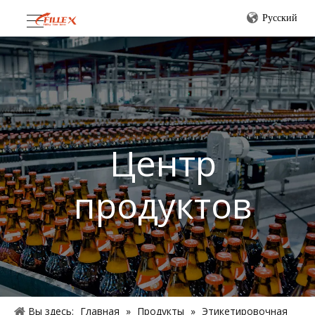
Pусский
Центр
продуктов
Вы здесь:
Главная
»
Продукты
»
Этикетировочная