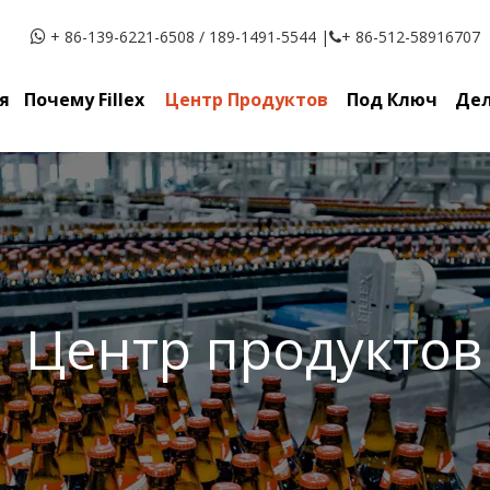
+ 86-139-6221-6508 / 189-1491-5544 |
+ 86-512-58916707


я
Почему Fillex
Центр Продуктов
Под Ключ
Дел
Центр продуктов