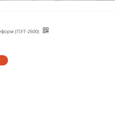
еформ (ПЭТ-2600)
у