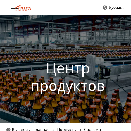
Pусский
Центр
продуктов
Вы здесь:
Главная
»
Продукты
»
Система