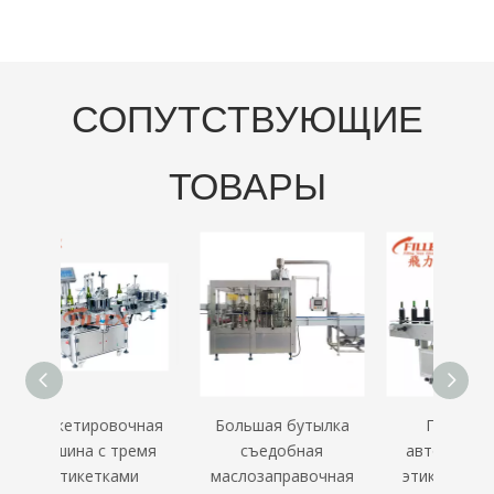
СОПУТСТВУЮЩИЕ
ТОВАРЫ
чная
Большая бутылка
Полностью
Дв
ремя
съедобная
автоматическая
эти
ми
маслозаправочная
этикетировочная