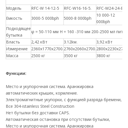
Модель
RFC-W 14-12-5
RFC-W16-16-5.
RFC-W24-24-8
10 000-12
Емкость
3000-5 000bph
5000-8 000bph
000bph
Подходящее
φ = 50-110 мм H = 160 -310 мм 200-2500 мл пито
бутылка
Власть
2,42 кВт
3.12kw.
3,92 кВт
Измерение
2360x1770x2700.
2760x2060x2700.
2800x2230x2700
Масса
2500 кг
3500 кг
3800 кг
Функции:
Место и укупорочная система. Аранжировка
автоматических крышек, кормление.
Электромагнитные укупорки, с функцией разряда бремени,
Все 304-istainless Steel Construction
Нет бутылки без доставки CAPS.
Автоматическая остановка при отсутствии бутылки,
Место и укупорочная система. Аранжировка